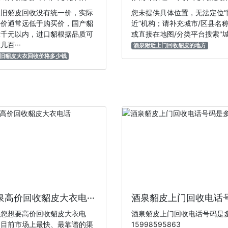
泉旧貂皮回收没有统一价，实际
您未提供具体位置，无法定位“
手价通常远低于购买价，国产貂
近”机构；请补充‌城市/区县名称
在千元以内，进口貂根据品质可
或直接在地图/分类平台搜索"‌城·
几百···
酒泉附近上门回收貂皮的地方
旧貂皮大衣回收价格多少钱
泉高价回收貂皮大衣电···
酒泉貂皮上门回收电话号·
果您想要高价回收貂皮大衣电
酒泉貂皮上门回收电话号码是
，目前市场上最快、最靠谱的渠
15998595863