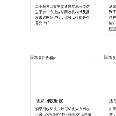
二手貂皮回收主要通过本地分类信
酒
息平台、专业皮草回收机构以及批
到
发采购网站进行‌，你可以根据是否
多
需要上门···
能在
酒泉
酒泉回收貂皮
酒
酒泉回收貂皮，丹尼貂皮大衣回收
如
平台 www.dannihuishou.cn该网站
话