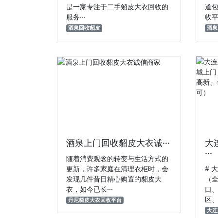
是一家专注于‌二手貂皮大衣回收‌的
道
服务···
收平
酒泉回收貂皮
酒泉
酒泉上门回收貂皮大衣诚···
大
···
随着消费观念的转变与生活方式的
更新，许多家庭在清理衣柜时，会
# 
发现几件昔日精心购置的貂皮大
（
衣，如今已长···
口
区、
丹尼貂皮大衣回收平台
大连