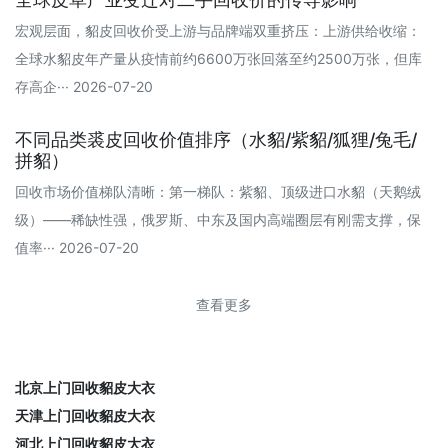
宏观层面，貂皮回收价受上游与品牌端双重挤压：上游供给收缩：
全球水貂皮年产量从疫情前约6600万张回落至约2500万张，但库
存高企··· 2026-07-20
不同品类裘皮回收价值排序（水貂/紫貂/狐狸/兔毛/
拼貂）
回收市场价值梯队清晰：第一梯队：紫貂、顶级进口水貂（天鹅绒
级）——稀缺性强，俄罗斯、中东及国内高端圈层有刚需支撑，保
值率··· 2026-07-20
查看更多
北京上门回收貂皮大衣
天津上门回收貂皮大衣
河北上门回收貂皮大衣