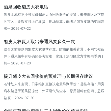
酒泉回收貂皮大衣电话
酒泉本地有不少可提供貂皮大衣回收服务的渠道，覆盖市区及下辖
县市区，多数支持上门取货、现场结算，能满足闲置皮草的变现需
求··· 2026-07-22
貂皮大衣夏天取出来通风要多久一次
结合之前提到的貂皮大衣夏季存放、防虫的相关背景，不同气候条
件下通风频率有明确的参考标准：常规干燥地区‌北方非梅雨季的干
燥··· 2026-07-20
提升貂皮大衣回收价的预处理与长期保存建议
若计划未来变现，日常维护直接决定最终到手价：悬挂存储：用宽
肩衣架悬于通风阴凉处，外罩透气防尘布，忌用塑料套密闭，忌压
箱底··· 2026-07-20
全球皮草产业变迁对二手回收价的传导影响